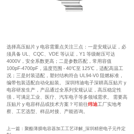
选择
高压贴片
y 电容
需重点关注三点：一是安规认证，必
须具备
UL、CQC、VDE 等认证，Y1 等级耐压可达
4000V，安全系数更高；二是参数匹配，常用容值
100pF-4700pF，温度范围 - 40℃至 125℃，适配高温工
况；三是封装适配，塑封结构符合 UL94-V0 阻燃标准，
编带包装适配自动化贴装。 深圳纬迪电子深耕
高压贴片
y
电容
研发生产，产品通过全系列安规认证，高压稳定性
强，可满足工业、医疗、汽车电子等多领域需求。
需要
高
压贴片
y 电容
样品或技术方案？可前往
纬迪
工厂实地考
察、工艺选型、样品对接、产能咨询。
上一篇：
聚酯薄膜电容器加工工艺详解_深圳精密电子元件定