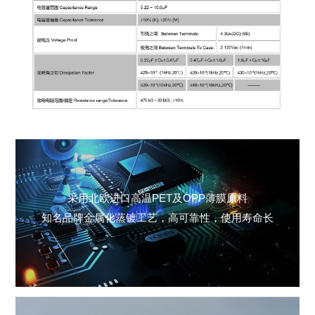
采用
北欧进口
高温
PET
及
OPP
薄膜原料
知名品牌金属化
蒸镀工艺，高可靠性，使用寿命长