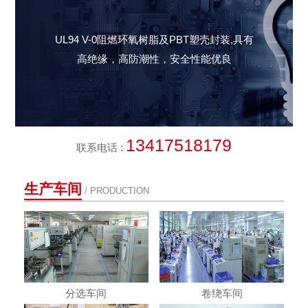
UL94 V-0阻燃
环氧树脂及
PBT塑壳
封装,具有
高绝缘，高防潮性，安全性能优良
13417518179
联系电话 :
生产车间
/ PRODUCTION
分选车间
卷绕车间