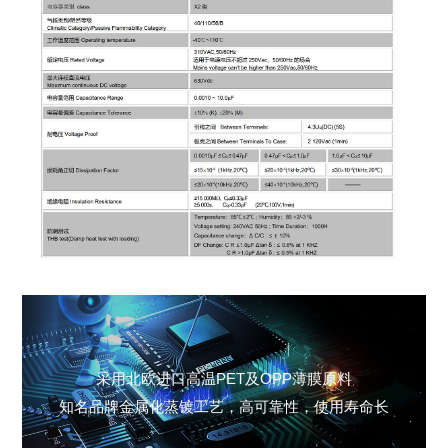
采用
北欧进口
高温
PET
及
OPP
薄膜原料
知名品牌金属化
蒸镀工艺，高可靠性，使用寿命长