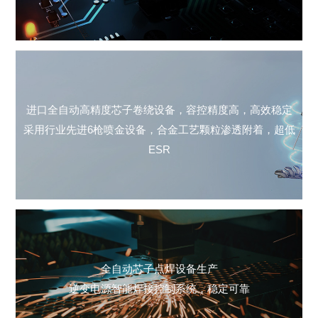
进口
全自动高精度
芯子卷绕设备，
容控精度高，高效稳定
采用行业先进
6枪喷金设备，合金工艺
颗粒渗透附着，
超低
ESR
全自动芯子点焊
设备生产
逆变电源
智能焊接
控制系统，
稳定可靠